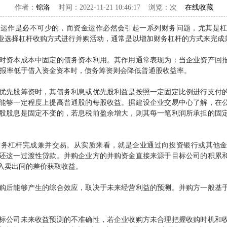
作者：
锦洛
时间：2022-11-21 10:46:17 浏览：
次
在线收藏
金运作是必不可少的，而资金运作必然会引起一系列财务问题，尤其是
业选择杠杆收购方式进行并购活动，通常是以增加财务杠杆的方式来完成
资本成本中固定的债务资本利用。其作用通常表现为：当企业资产回报
回报率低于借入资金资本时，债务筹资则会降低普通股收益率。
先股筹资时，其债务利息或优先股利益是按照一定固定比例进行支付的
能够一定程度上提高普通股的每股收益。据建设企业交易中心了解，在
股股息是固定不变的，若息税前盈余增大，则其每一笔利润所承担的固
杠杆完成兼并交易。从实质来看，就是企业通过向投资银行或其他金
还这一过渡性贷款。并购企业方的并购资金直接来源于目标公司的积累
入卖出间的差价获取收益。
后能够产生的综合效应，取决于未来经营利益的预测。并购方一般基于
公司未来收益预测的不准确性，若企业收购方未合理把握收购时机和收