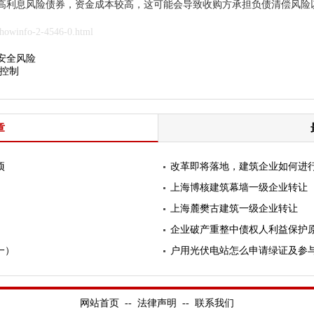
高利息风险债券，资金成本较高，这可能会导致收购方承担负债清偿风险
owinfo-2-4546-0.html
安全风险
控制
章
项
改革即将落地，建筑企业如何进
上海博核建筑幕墙一级企业转让
上海麓樊古建筑一级企业转让
企业破产重整中债权人利益保护
一）
户用光伏电站怎么申请绿证及参
网站首页
--
法律声明
--
联系我们