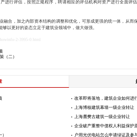
进行评估，按照正规程序，聘请相应的评估机构对资产进行全面评估
融合，加之内部资本结构的调整和优化，可形成更强的统一体，从而保
能够以更好的姿态立足于建筑业领域中，做大做强。
owinfo-2-3995-0.html
项
策（二）
章
项
改革即将落地，建筑企业如何进
上海博核建筑幕墙一级企业转让
上海麓樊古建筑一级企业转让
企业破产重整中债权人利益保护
一）
户用光伏电站怎么申请绿证及参