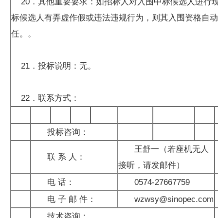
20．其他重要要求：如招标人对入围中标候选人进行
标候选人有弄虚作假或违法违规行为，则其入围资格自动
任。。
21．投标说明：无。
22．联系方式：
投标咨询：
王舒一（若座机无人
联 系 人：
接听，请发邮件）
电 话：
0574-27667759
电 子 邮 件：
wzwsy@sinopec.com
技术咨询：