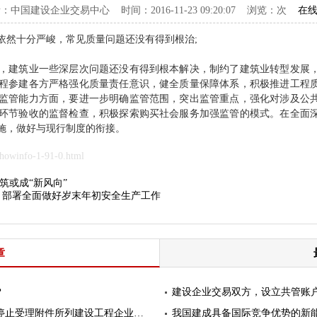
：中国建设企业交易中心 时间：2016-11-23 09:20:07 浏览：
次
在
依然十分严峻，常见质量问题还没有得到根治;
建筑业一些深层次问题还没有得到根本解决，制约了建筑业转型发展，
程参建各方严格强化质量责任意识，健全质量保障体系，积极推进工程
监管能力方面，要进一步明确监管范围，突出监管重点，强化对涉及公
环节验收的监督检查，积极探索购买社会服务加强监管的模式。在全面
施，做好与现行制度的衔接。
owinfo-1-91-0.html
筑或成“新风向”
 部署全面做好岁末年初安全生产工作
章
？
建设企业交易双方，设立共管账
住建部：自7月1日起停办建筑资质，即停止受理附件所列建设工程企业资质申请
我国建成具备国际竞争优势的新