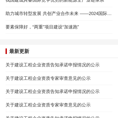
我国建成具备国际竞争优势的新能源全产业链体系
助力城市转型发展 共创产业合作未来 ——2024国际城市与建设产业发展会议在威海举办
要素保障好，“两重”项目建设“加速跑”
最新更新
关于建设工程企业资质告知承诺申报情况的公示
关于建设工程企业资质专家审查意见的公示
关于建设工程企业资质告知承诺申报情况的公示
关于建设工程企业资质专家审查意见的公示