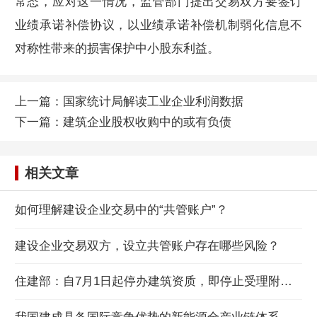
常态，应对这一情况，监管部门提出交易双方要签订
业绩承诺补偿协议，以业绩承诺补偿机制弱化信息不
对称性带来的损害保护中小股东利益。
上一篇：
国家统计局解读工业企业利润数据
下一篇：
建筑企业股权收购中的或有负债
相关文章
如何理解建设企业交易中的“共管账户”？
建设企业交易双方，设立共管账户存在哪些风险？
住建部：自7月1日起停办建筑资质，即停止受理附件所列建设工程企业资质申请