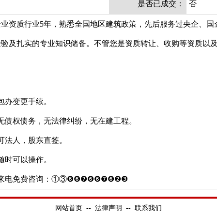
是否已成交：
否
业资质行业5年，熟悉全国地区建筑政策，先后服务过央企、国企
经验及扎实的专业知识储备。不管您是资质转让、收购等资质以
包办变更手续。
无债权债务，无法律纠纷，无在建工程。
可法人，股东直签。
随时可以操作。
来电免费咨询：①③❻❻❼❻❻❼❻❷❸
网站首页
--
法律声明
--
联系我们