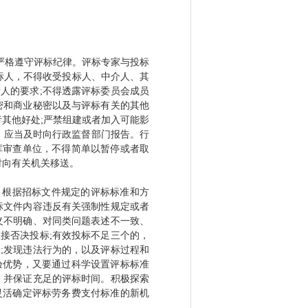
严格遵守评标纪律。评标专家与投标
标人，不得收受投标人、中介人、其
人的要求;不得透露评标委员会成员
密和商业秘密以及与评标有关的其他
者其他好处;严禁组建或者加入可能影
，应当及时向行政监督部门报告。行
库审查单位，不得简单以暂停或者取
时向有关机关移送。
，根据招标文件规定的评标标准和方
标文件内容违反有关强制性规定或者
义不明确、对同类问题表述不一致、
接否决投标;有效投标不足三个的，
;发现违法行为的，以及评标过程和
验优势，又要通过科学设置评标标准
，并保证充足的评标时间。积极探索
灵活确定评标劳务费支付标准的新机