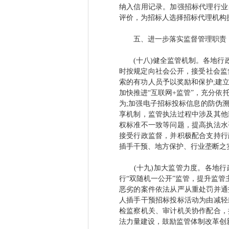
纳入信用记录。加强招标代理行业
评价，为招标人选择招标代理机构
五、进一步落实监督管理职责
(十八)健全监管机制。各地行政
时按规定向社会公开，接受社会监
索的有功人员予以奖励和保护;建
加快推进“互联网+监管”，充分
为;加强电子招标投标信息的防伪
享机制，监管执法过程中涉及其他
权标准不一致等问题，提高执法水
接受行政监督，并积极配合支持行
插手干预、地方保护、行业垄断之
(十九)加大监管力度。各地行政
行“双随机一公开”监管，提升监
恶劣的案件依法从严从重处罚并通
人插手干预招标投标活动为由减轻
检监察机关、审计机关协作配合，
法力量建设，鼓励监管体制改革创