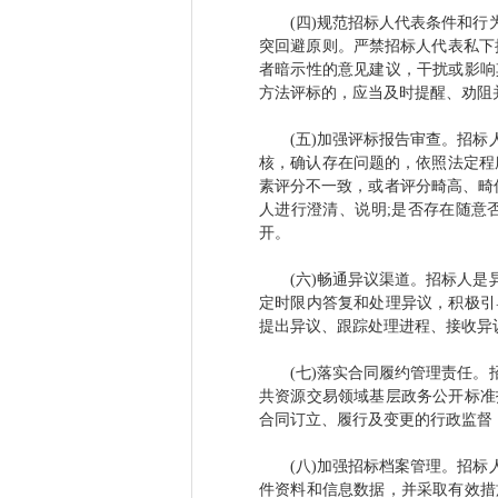
(四)规范招标人代表条件和行为
突回避原则。严禁招标人代表私下
者暗示性的意见建议，干扰或影响
方法评标的，应当及时提醒、劝阻
(五)加强评标报告审查。招标人
核，确认存在问题的，依照法定程
素评分不一致，或者评分畸高、畸
人进行澄清、说明;是否存在随意
开。
(六)畅通异议渠道。招标人是异
定时限内答复和处理异议，积极引
提出异议、跟踪处理进程、接收异
(七)落实合同履约管理责任。招
共资源交易领域基层政务公开标准
合同订立、履行及变更的行政监督
(八)加强招标档案管理。招标人
件资料和信息数据，并采取有效措