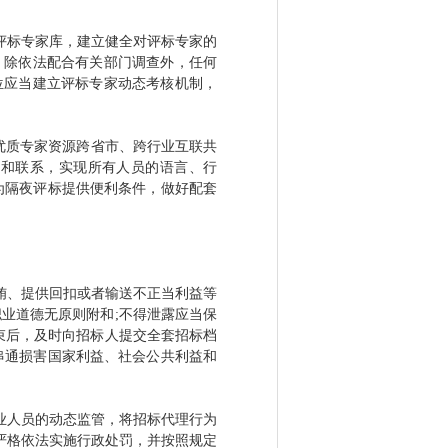
评标专家库，建立健全对评标专家的
，除依法配合有关部门调查外，任何
位应当建立评标专家动态考核机制，
优质专家资源跨省市、跨行业互联共
触和联系，实现所有人员的语言、行
为隔夜评标提供便利条件，做好配套
贿、提供回扣或者输送不正当利益等
业道德无原则附和;不得泄露应当保
束后，及时向招标人提交全套招标档
串通损害国家利益、社会公共利益和
业人员的动态监管，将招标代理行为
严格依法实施行政处罚，并按照规定