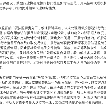
自律建设，鼓励行业协会完善招标代理服务标准规范，开展招标代理机
提供参考，推动提升招标代理服务能力。
监督部门要按照职责分工，畅通投诉渠道，依法处理招标投标违法行为
督;合理利用信访举报及时发现违法问题线索，鼓励建立内部举报人制度
立投诉举报案件定期统计分析制度，聚焦突出问题，开展专项整治。积极
依托行政监督平台在线获取交易信息、履行监管职责;不断探索完善智慧监
溯源监督管理，防止招标投标电子文件伪造、篡改、破坏等风险发生。健
部门职责的，及时移交有关部门处理或联合处理，着力解决多头处理、
平和效率。指导公共资源交易平台坚持公共服务定位，健全内部控制机
政监督部门履行职责。加强对行政监督部门及其工作人员的监督约束，
实。
监督部门要进一步深化“放管服”改革，切实将监管重心从事前审批核
管主动性和覆盖面。坚决克服监管执法中的地方保护、行业保护，以零容忍
报曝光。招标人发生违法行为的，依法严肃追究负有责任的主管人员和
或免除责任。与公安机关建立有效的协调联动机制，加大对围标串标等
按照规定做好招标投标领域违规违纪违法问题线索移交，对收到的问题
新，推动人财物更多投入到监管一线，加强监管的技术保障和资源保障。