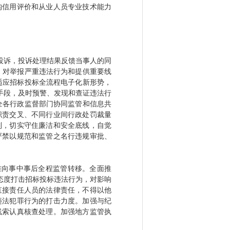
构信用评价和从业人员专业技术能力
投诉，投诉处理结果反馈当事人的同
，对举报严重违法行为和提供重要线
适应招标投标全流程电子化新形势，
管手段，及时预警、发现和查证违法行
全各行政监督部门协同监管和信息共
职责交叉、不同行业间行政处罚裁量
制，切实守住廉洁和安全底线，自觉
严禁以规范和监管之名行违规审批、
准向事中事后全程监管转移。全面推
态度打击招标投标违法行为，对影响
直接责任人员的法律责任，不得以他
违法犯罪行为的打击力度。加强与纪
线索认真核查处理。加强地方监管执