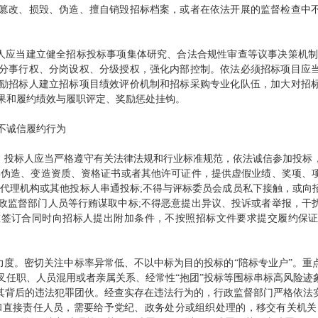
篡改、损毁、伪造、擅自销毁招标档案，或者在依法开展的监督检查中
应当建立健全招标投标事项集体研究、合法合规性审查等议事决策机制
分事行权、分岗设权、分级授权，强化内部控制。依法必须招标项目应
励招标人建立招标项目绩效评价机制和招标采购专业化队伍，加大对招
果和履约绩效与履职评定、奖励惩处挂钩。
不诚信履约行为
投标人应当严格遵守有关法律法规和行业标准规范，依法诚信参加投标
得伪造、变造资质、资格证书或者其他许可证件，提供虚假业绩、奖项、
标代理机构或其他投标人串通投标;不得与评标委员会成员私下接触，或向
政监督部门人员等行贿谋取中标;不得恶意提出异议、投诉或者举报，干
在签订合同时向招标人提出附加条件，不按照招标文件要求提交履约保
度。密切关注中标率异常低、不以中标为目的投标的“陪标专业户”。重
叉任职、人员混用或者亲属关系、经常性“抱团”投标等围标串标高风险迹
及其背后的违法犯罪团伙。经查实存在违法行为的，行政监督部门严格依法
和直接责任人员，需要给予党纪、政务处分或组织处理的，移交有关机关