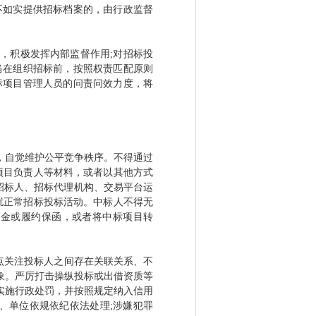
不如实提供招标档案的，由行政监督
，积极发挥内部监督作用;对招标投
当在组织招标前，按照权责匹配原则
标项目管理人员的问责问效力度，将
，自觉维护公平竞争秩序。不得通过
项目负责人等材料，或者以其他方式
招标人、招标代理机构、交易平台运
扰正常招标投标活动。中标人不得无
证金或履约保函，或者将中标项目转
点关注投标人之间存在关联关系、不
象。严厉打击操纵投标或出借资质等
实施行政处罚，并按照规定纳入信用
、单位依规依纪依法处理;涉嫌犯罪