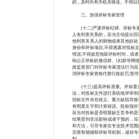
的，及时向有关机关移送。不得以
三、加强评标专家管理
(十二)严肃评标纪律。评标专家
人有利害关系的，应当主动提出回
他利害关系人的财物或者其他好处
身份和评标项目;不得透露对投标
情况;不得故意拖延评标时间，或
响公正评标的微信群、QQ群等网
政监督部门对评标专家违法行为应
消评标专家资格代替行政处罚;暂
(十三)提高评标质量。评标委
法，对投标文件进行系统地评审和
招标文件存在歧义、重大缺陷导致
有明显文字和计算错误、投标报价
应当对投标是否明显缺乏竞争和是
结果受到非法影响或者干预的，应
和方法，引导专家在专业技术范围
完善智能辅助评标等机制，减轻专
制。