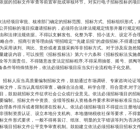
依据的招标文件审查等前置审批或审核环节。对实行电子招标投标的项
法经项目审批、核准部门确定的招标范围、招标方式、招标组织形式，
公开招标的项目拟邀请招标的，必须符合法律法规规定情形并履行规定程
由和法律法规依据。不得以支解发包、化整为零、招小送大、设定不合
略合作、招商引资等理由搞“明招暗定”“先建后招”的虚假招标;不得通
为采用谈判、询比、竞价或者直接采购等非招标方式。对于涉及应急抢
量建设内容，可以按照《招标投标法》第六十六条和《招标投标法实施
全等方面责任。不得随意改变法定招标程序;不得采用抽签、摇号、抓阄
备条件等特殊情形外，依法必须招标项目应当实行全流程电子化交易。
。招标人应当高质量编制招标文件，鼓励通过市场调研、专家咨询论证
招标文件，应当认真组织审查，确保合法合规、科学合理、符合需求;对于
目，鼓励就招标文件征求社会公众或行业意见。依法必须招标项目的招
要编制。招标文件中资质、业绩等投标人资格条件要求和评标标准应当
合理条件排斥或者限制潜在投标人。依法必须招标项目不得提出注册地
非强制资质认证、设立本地分支机构、本地缴纳税收社保等要求，不得
标文件形式要求，一般不得将装订、纸张、明显的文字错误等列为否决
标项目招标文件公平竞争审查机制。鼓励建立依法必须招标项目招标文
。