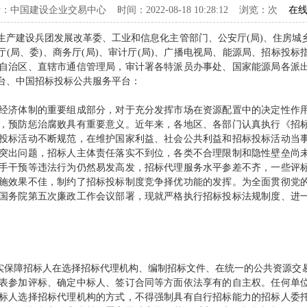
：中国建设企业交易中心 时间：2022-08-18 10:28:12 浏览：
次
在
产建设兵团发展改革委、工业和信息化主管部门、公安厅(局)、住房城乡
农村厅(局、委)、商务厅(局)、审计厅(局)、广播电视局、能源局、招标
自治区、直辖市通信管理局，审计署各特派员办事处、国家能源局各派
台、中国招标投标公共服务平台：
济体制的重要组成部分，对于充分发挥市场在资源配置中的决定性作用
，预防惩治腐败具有重要意义。近年来，各地区、各部门认真执行《招
投标活动不断规范，在维护国家利益、社会公共利益和招标投标活动当
突出问题，招标人主体责任落实不到位，各类不合理限制和隐性壁垒尚
手干预等违法行为仍然易发高发，招标代理服务水平参差不齐，一些评
施效果不佳，制约了招标投标制度竞争择优功能的发挥。为全面贯彻党
国务院第五次廉政工作会议部署，现就严格执行招标投标法规制度、进
保障招标人在选择招标代理机构、编制招标文件、在统一的公共资源交
表参加评标、确定中标人、签订合同等方面依法享有的自主权。任何单
标人选择招标代理机构的方式，不得强制具有自行招标能力的招标人委