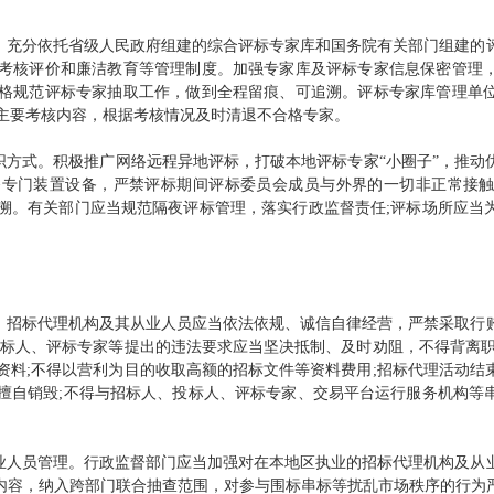
充分依托省级人民政府组建的综合评标专家库和国务院有关部门组建的
考核评价和廉洁教育等管理制度。加强专家库及评标专家信息保密管理
格规范评标专家抽取工作，做到全程留痕、可追溯。评标专家库管理单
主要考核内容，根据考核情况及时清退不合格专家。
方式。积极推广网络远程异地评标，打破本地评标专家“小圈子”，推动
备专门装置设备，严禁评标期间评标委员会成员与外界的一切非正常接
溯。有关部门应当规范隔夜评标管理，落实行政监督责任;评标场所应当
招标代理机构及其从业人员应当依法依规、诚信自律经营，严禁采取行
投标人、评标专家等提出的违法要求应当坚决抵制、及时劝阻，不得背离职
资料;不得以营利为目的收取高额的招标文件等资料费用;招标代理活动结
擅自销毁;不得与招标人、投标人、评标专家、交易平台运行服务机构等
人员管理。行政监督部门应当加强对在本地区执业的招标代理机构及从
点内容，纳入跨部门联合抽查范围，对参与围标串标等扰乱市场秩序的行为