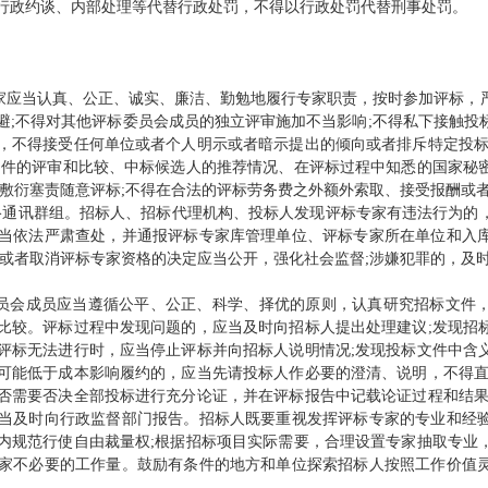
行政约谈、内部处理等代替行政处罚，不得以行政处罚代替刑事处罚。
应当认真、公正、诚实、廉洁、勤勉地履行专家职责，按时参加评标，
避;不得对其他评标委员会成员的独立评审施加不当影响;不得私下接触投
，不得接受任何单位或者个人明示或者暗示提出的倾向或者排斥特定投标
文件的评审和比较、中标候选人的推荐情况、在评标过程中知悉的国家秘
者敷衍塞责随意评标;不得在合法的评标劳务费之外额外索取、接受报酬或
络通讯群组。招标人、招标代理机构、投标人发现评标专家有违法行为的
当依法严肃查处，并通报评标专家库管理单位、评标专家所在单位和入
停或者取消评标专家资格的决定应当公开，强化社会监督;涉嫌犯罪的，及
员会成员应当遵循公平、公正、科学、择优的原则，认真研究招标文件
比较。评标过程中发现问题的，应当及时向招标人提出处理建议;发现招
评标无法进行时，应当停止评标并向招标人说明情况;发现投标文件中含
可能低于成本影响履约的，应当先请投标人作必要的澄清、说明，不得直
否需要否决全部投标进行充分论证，并在评标报告中记载论证过程和结果
当及时向行政监督部门报告。招标人既要重视发挥评标专家的专业和经
内规范行使自由裁量权;根据招标项目实际需要，合理设置专家抽取专业
家不必要的工作量。鼓励有条件的地方和单位探索招标人按照工作价值