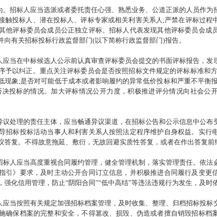
。招标人应当选派或者委托责任心强、熟悉业务、公道正派的人员作为
接触投标人、潜在投标人、评标专家或相关利害关系人;严禁在评标过程
其他评标委员会成员公正独立评标。招标人代表发现其他评标委员会成
并向有关招标投标行政监督部门(以下简称行政监督部门)报告。
应当在中标候选人公示前认真审查评标委员会提交的书面评标报告，发
序予以纠正。重点关注评标委员会是否按照招标文件规定的评标标准和方
低现象;是否对可能低于成本或者影响履约的异常低价投标和严重不平衡报
否决投标的情况。加大评标情况公开力度，积极推进评分情况向社会公
议处理的责任主体，应当畅通异议渠道，在招标公告和公示信息中公布
导招标投标活动当事人和利害关系人按照法定程序维护自身权益。实行
议答复。不得故意拖延、敷衍，无故回避实质性答复，或者在作出答复前
标人应当高度重视合同履约管理，健全管理机制，落实管理责任。依法
指引》要求，及时主动公开合同订立信息，并积极推进合同履行及变更
，强化信用管理，防止“阴阳合同”“低中高结”等违法违规行为发生，及时
应当按照有关规定加强招标档案管理，及时收集、整理、归档招标投标
施确保档案的完整和安全，不得篡改、损毁、伪造或者擅自销毁招标档