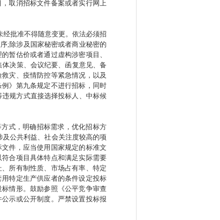
目，取消招标文件备案或者实行网上
未经批准不得随意变更。依法必须招
序;除涉及国家秘密或者商业秘密的
理的暂估价或者通过虚构涉密项目、
过集体决策、会议纪要、函复意见、备
险救灾、疫情防控等紧急情况，以及
条例》第九条规定不进行招标，同时
等违规方式直接选择投标人、中标候
等方式，明确招标需求，优化招标方
涉及公共利益、社会关注度较高的项
标文件，应当使用国家规定的标准文
以符合项目具体特点和满足实际需要
址、所有制性质、市场占有率、特定
套用特定生产供应者的条件设定投标
投标情形。鼓励参照《公平竞争审查
件公示或公开制度。严禁设置投标报